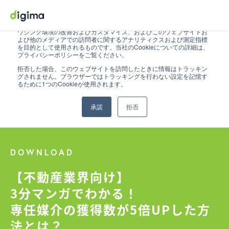
このウェブサイトでは、お客様のコンピューターにCookieを保存しま
す。このCookieは、ウェブサイトの利用に関する情報を収集するため
に使用され、これによって利用者を記憶できます。この情報は、ブラ
ウジング環境の改善およびカスタマイズ、およびこのウェブサイトお
よび他のメディアでの訪問者に関するアナリティクスおよび測定指標
を目的として使用されるものです。当社のCookieについての詳細は、
プライバシーポリシーをご覧ください。
拒否した場合、このウェブサイトを訪問したときに情報はトラッキン
グされません。ブラウザーではトラッキングを行わない設定を記憶す
るために1つのCookieが使用されます。
承諾
拒否
DOWNLOAD
【不動産業界向け】
3分マンガでわかる！
専任媒介の獲得数が5倍UPした方
法とは？