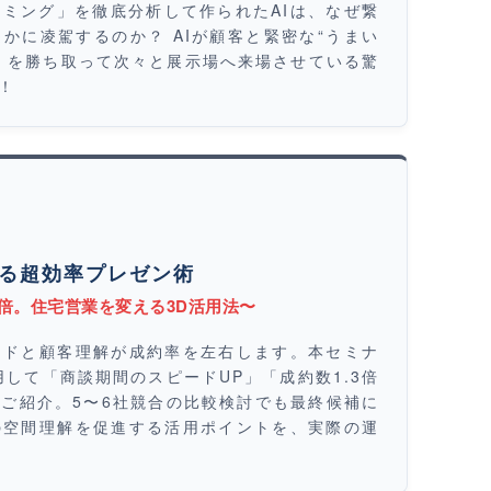
ミング」を徹底分析して作られたAIは、なぜ繋
かに凌駕するのか？ AIが顧客と緊密な“うまい
」を勝ち取って次々と展示場へ来場させている驚
！
る超効率プレゼン術
3倍。住宅営業を変える3D活用法〜
ードと顧客理解が成約率を左右します。本セミナ
して「商談期間のスピードUP」「成約数1.3倍
ご紹介。5〜6社競合の比較検討でも最終候補に
の空間理解を促進する活用ポイントを、実際の運