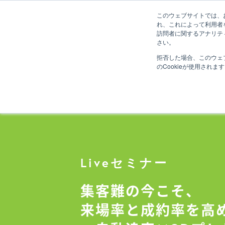
このウェブサイトでは、お
れ、これによって利用者
訪問者に関するアナリテ
さい。
拒否した場合、このウェ
のCookieが使用されま
Liveセミナー
集客難の今こそ、
来場率と成約率を高