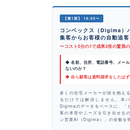
【第1部】 16:00〜
コンベックス（Digima）
集客からお客様の自動追客
〜コスト5分の1で成果2倍の驚異
◆ 名前、住所、電話番号、メー
ないのか？
◆ 自ら顧客は資料請求をしたは
多くの住宅メーカーが頭を抱え
るだけでは解決しません。本パ
Digimaのデータをベースに、
客の本音やニーズを引き出せる
ン営業AI（Digima）」の全貌